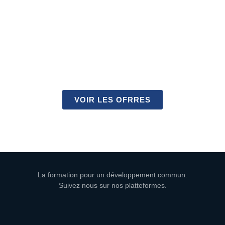
PROFITEZ DES
OPPORTUNITÉS D'EMPLOI
ET DE STAGES AVEC NOUS
VOIR LES OFRRES
La formation pour un développement commun.
Suivez nous sur nos platteformes.