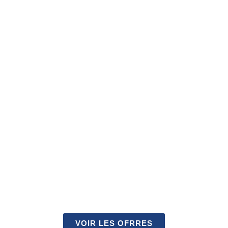
PROFITEZ DES
OPPORTUNITÉS D'EMPLOI
ET DE STAGES AVEC NOUS
VOIR LES OFRRES