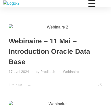
PRODITECH
Facilitons le digital
Webinaire – 11 Mai –
Introduction Oracle Data
Base
17 avril 2024
by
Proditech
Webinaire
0
Lire plus ...