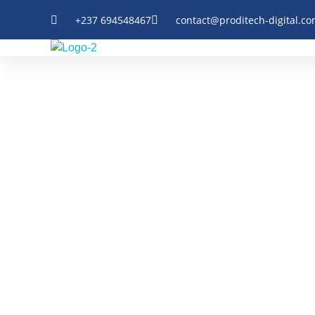
+237 694548467
contact@proditech-digital.c
PRODITECH
Facilitons le digital