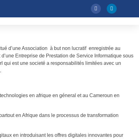
tu
é
d’une Association à but non lucratif enregistr
ée
au
d’une Entreprise de Prestation de Service Informatique sous
l qui est une societ
é
a responsabilit
és
limit
ées
avec un
 .
s technologies en afrique en géneral et au Cameroun en
artout en Afrique dans le processus de transformation
itaux en introduisant les offres digitales innovantes pour