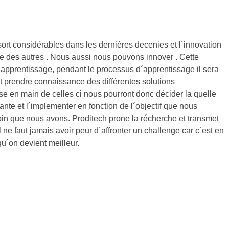
ort considérables dans les dernières decenies et l´innovation
re des autres . Nous aussi nous pouvons innover . Cette
´apprentissage, pendant le processus d´apprentissage il sera
t prendre connaissance des différentes solutions
ise en main de celles ci nous pourront donc décider la quelle
ante et l´implementer en fonction de l´objectif que nous
oin que nous avons. Proditech prone la récherche et transmet
Il ne faut jamais avoir peur d´affronter un challenge car c´est en
qu´on devient meilleur.